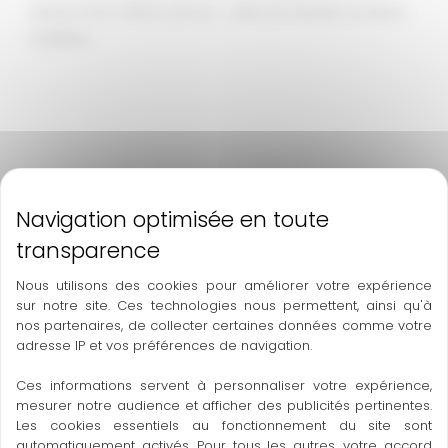
autour d’un même amour : celui du taureau et de la
tradition.
Nous utilisons des cookies pour améliorer votre expérience
sur notre site. Ces technologies nous permettent, ainsi qu'à
nos partenaires, de collecter certaines données comme votre
adresse IP et vos préférences de navigation.
Ces informations servent à personnaliser votre expérience,
mesurer notre audience et afficher des publicités pertinentes.
Les cookies essentiels au fonctionnement du site sont
automatiquement activés. Pour tous les autres, votre accord
Raseteurs vs taureaux : l’art du geste